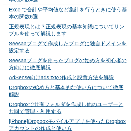
Excelで合計や平均値など集計を行うときに使う基
本の関数6選
正規表現とは？正規表現の基本知識についてサン
プルを使って解説します
Seesaaブログで作成したブログに独自ドメインを
設定する
Seesaaブログを使ったブログの始め方を初心者の
方向けに徹底解説
AdSense向けads.txtの作成と設置方法を解説
Dropboxの始め方と基本的な使い方について徹底
解説
Dropboxで共有フォルダを作成し他のユーザーと
共同で管理・利用する
[iPhone]Dropboxモバイルアプリを使ったDropbox
アカウントの作成と使い方